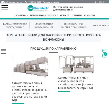
info@sinopharmtech.com
+7 495 532 32 88
Представительства ▼
EN
CH
RU
Интегрированные решения
для фармацевтики
О КОМПАНИИ
НАПРАВЛЕНИЯ
КАТАЛОГИ
НОВОСТИ
КЛИЕНТЫ
КОНТАКТЫ
ФАРМАЦЕВТИЧЕСКОЕ
ЛАБОРАТОРНОЕ
ИНЖИНИРИНГ И
БИОТЕХНОЛО
ОБОРУДОВАНИЕ
ОБОРУДОВАНИЕ
ЧИСТЫЕ ПОМЕЩЕНИЯ
АГРЕГАТНЫЕ ЛИНИИ ДЛЯ ФАСОВКИ СТЕРИЛЬНОГО ПОРОШКА
ВО ФЛАКОНЫ
ПРОДУКЦИЯ ПО НАПРАВЛЕНИЮ
0
Автоматическая линия
фасовки порошков
Автоматическая линия
антибиотиков во флаконы
фасовки порошков
шнекового типа серии GLF
антибиотиков во флаконы
высокоскоростного
воздушного потока серии
GQF