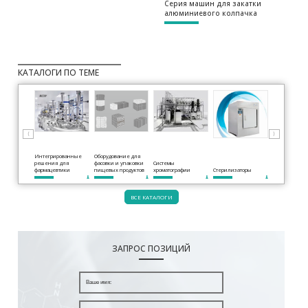
Серия машин для закатки
алюминиевого колпачка
КАТАЛОГИ ПО ТЕМЕ
⟨
⟩
Интегрированные
Оборудование для
решения для
фасовки и упаковки
Системы
фармацевтики
пищевых продуктов
хроматографии
Стерилизаторы
Нутч-фильтр 
ВСЕ КАТАЛОГИ
ЗАПРОС ПОЗИЦИЙ