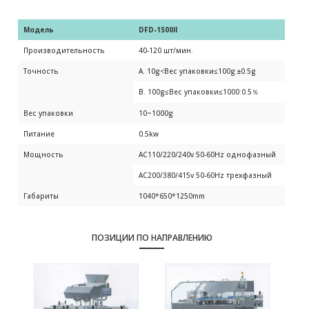
Модель 
DFD-1500II
Производительность
40-120 шт/мин.
Точность
A. 10g<Вес упаковки≤100g:±0.5g
B. 100g≤Вес упаковки≤1000:0.5％
Вес упаковки
10~1000g
Питание
0.5kw
Мощность
AC110/220/240v 50-60Hz однофазный
AC200/380/415v 50-60Hz трехфазный
Габариты
1040*650*1250mm
ПОЗИЦИИ ПО НАПРАВЛЕНИЮ