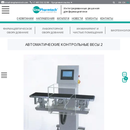
info@sinopharmtech.com
+7 495 532 32 88
Представительства ▼
EN
CH
RU
Интегрированные решения
для фармацевтики
О КОМПАНИИ
НАПРАВЛЕНИЯ
КАТАЛОГИ
НОВОСТИ
КЛИЕНТЫ
КОНТАКТЫ
ФАРМАЦЕВТИЧЕСКОЕ
ЛАБОРАТОРНОЕ
ИНЖИНИРИНГ И
БИОТЕХНОЛО
ОБОРУДОВАНИЕ
ОБОРУДОВАНИЕ
ЧИСТЫЕ ПОМЕЩЕНИЯ
АВТОМАТИЧЕСКИЕ КОНТРОЛЬНЫЕ ВЕСЫ 2
0