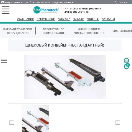
info@sinopharmtech.com
+7 495 532 32 88
Представительства ▼
EN
CH
RU
Интегрированные решения
для фармацевтики
О КОМПАНИИ
НАПРАВЛЕНИЯ
КАТАЛОГИ
НОВОСТИ
КЛИЕНТЫ
КОНТАКТЫ
ФАРМАЦЕВТИЧЕСКОЕ
ЛАБОРАТОРНОЕ
ИНЖИНИРИНГ И
БИОТЕХНОЛО
ОБОРУДОВАНИЕ
ОБОРУДОВАНИЕ
ЧИСТЫЕ ПОМЕЩЕНИЯ
ШНЕКОВЫЙ КОНВЕЙЕР (НЕСТАНДАРТНЫЙ)
0
⟨
⟩