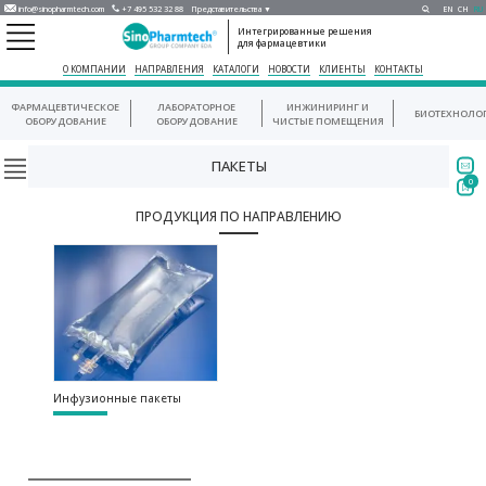
info@sinopharmtech.com
+7 495 532 32 88
Представительства ▼
EN
CH
RU
Интегрированные решения
для фармацевтики
О КОМПАНИИ
НАПРАВЛЕНИЯ
КАТАЛОГИ
НОВОСТИ
КЛИЕНТЫ
КОНТАКТЫ
ФАРМАЦЕВТИЧЕСКОЕ
ЛАБОРАТОРНОЕ
ИНЖИНИРИНГ И
БИОТЕХНОЛО
ОБОРУДОВАНИЕ
ОБОРУДОВАНИЕ
ЧИСТЫЕ ПОМЕЩЕНИЯ
ПАКЕТЫ
0
ПРОДУКЦИЯ ПО НАПРАВЛЕНИЮ
Инфузионные пакеты