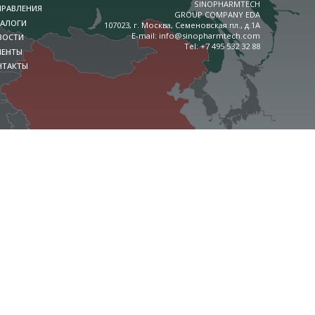
SINOPHARMTECH
ПРАВЛЕНИЯ
GROUP COMPANY EDA
ТАЛОГИ
107023, г. Москва, Семеновская пл., д.1А
E-mail:
info@sinopharmtech.com
ВОСТИ
Теl:
+7 495 532 32 88
ИЕНТЫ
НТАКТЫ