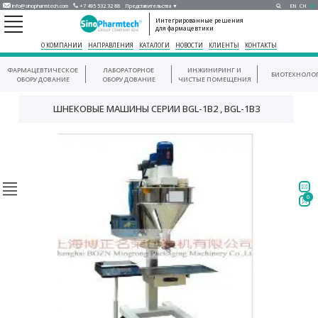
info@sinopharmtech.com
+7 495 532 32 88
Представительства ▼
EN
CH
RU
Интегрированные решения
для фармацевтики
О КОМПАНИИ
НАПРАВЛЕНИЯ
КАТАЛОГИ
НОВОСТИ
КЛИЕНТЫ
КОНТАКТЫ
ФАРМАЦЕВТИЧЕСКОЕ
ЛАБОРАТОРНОЕ
ИНЖИНИРИНГ И
БИОТЕХНОЛО
ОБОРУДОВАНИЕ
ОБОРУДОВАНИЕ
ЧИСТЫЕ ПОМЕЩЕНИЯ
ШНЕКОВЫЕ МАШИНЫ СЕРИИ BGL-1B2 , BGL-1B3
0