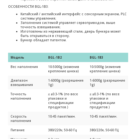
ОСОБЕННОСТИ BGL-1B3:
Китайский / английский интерфейс с сенсорным экраном, PLC
системы управления;
Заполнения системой управляет сервоприводом, выше
точность взвешивания;
Изготовлены из нержавеющей стали, дверь бункера может
быть открываться в сторону;
Бункер обладает патентом.
Модель 
BGL-1B2
BGL-1B3
Вес наполнения
10-5000g (изменив
10-5000g (изменив
крепление шнека)
крепление шнека)
Диапазон
1-6000g (разрешение
1-6000g (разрешение
взвешивания
1g)
1g)
Точность
≤ ±0.3-1% (по весе
≤ ±0.3-1% (по весе
наполнения
упаковки и
упаковки и
спецификации
спецификации
продуктов.)
продуктов.)
Скорость
10-45 пакет/мин.
10-45 пакет/мин.
наполнения
Питание
380/220v, 50-60 Гц
380/220v, 50-60 ГЦ