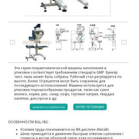
⟨
⟩
Эта серия полуавтоматической машины наполнения и
упаковки соответствует требованиям стандарта GMP. Бункер
чист, пыль может быть собрана. Рабочий стол регулируется по
высоте. Более 10 рецептов могут быть сохранены для
последующего использования. Машина используется для
упаковки порошкообразных продуктов, таких как сухое
молоко, корма, рис, сахар, кофе, глутамат натрия, твердые
напитки, декстроза и др.
ДОБАВИТЬ В ИЗБРАННОЕ
ЗАПРОС ПО ПОЗИЦИИ
ОСОБЕННОСТИ BGL-1B2:
Условия труда показываются на ЖК-дисплее (Китай);
Шнек приводится в движение быстрым ответом сцепления /
тормоза и весом обратной связи доля отслеживаются.