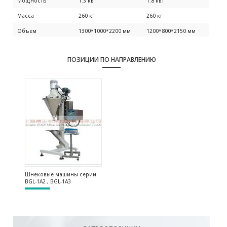
Мощность
1.3 квт
1.8 квт
Масса
260 кг
260 кг
Объем
1300*1000*2200 мм
1200*800*2150 мм
Объем бункера
50L (60L для
50L (60L для
негабаритных
негабаритных
ПОЗИЦИИ ПО НАПРАВЛЕНИЮ
бункера)
бункера)
Шнековые машины серии
BGL-1A2 , BGL-1A3