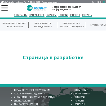
info@sinopharmtech.com
+7 495 532 32 88
Представительства ▼
EN
CH
RU
Интегрированные решения
для фармацевтики
О КОМПАНИИ
НАПРАВЛЕНИЯ
КАТАЛОГИ
НОВОСТИ
КЛИЕНТЫ
КОНТАКТЫ
ФАРМАЦЕВТИЧЕСКОЕ
ЛАБОРАТОРНОЕ
ИНЖИНИРИНГ И
БИОТЕХНОЛО
ОБОРУДОВАНИЕ
ОБОРУДОВАНИЕ
ЧИСТЫЕ ПОМЕЩЕНИЯ
Страница в разработке
ФАРМАЦЕВТИЧЕСКОЕ ОБОРУДОВАНИЕ
О КОМПАНИИ
ЛАБОРАТОРНОЕ ОБОРУДОВАНИЕ
НАПРАВЛЕНИЯ
ИНЖИНИРИНГ И ЧИСТЫЕ ПОМЕЩЕНИЯ
КАТАЛОГИ
БИОТЕХНОЛОГИИ
НОВОСТИ
ТРАНСФЕР ТЕХНОЛОГИЙ
КЛИЕНТЫ