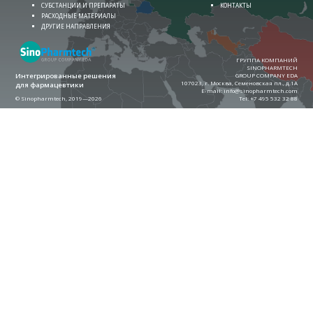
СУБСТАНЦИИ И ПРЕПАРАТЫ
КОНТАКТЫ
РАСХОДНЫЕ МАТЕРИАЛЫ
ДРУГИЕ НАПРАВЛЕНИЯ
ГРУППА КОМПАНИЙ
SINOPHARMTECH
Интегрированные решения
GROUP COMPANY EDA
107023, г. Москва, Семеновская пл., д.1А
для фармацевтики
E-mail:
info@sinopharmtech.com
© Sinopharmtech, 2019—2026
Теl:
+7 495 532 32 88