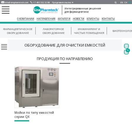
info@sinopharmtech.com
+7 495 532 32 88
Представительства ▼
EN
CH
RU
Интегрированные решения
для фармацевтики
О КОМПАНИИ
НАПРАВЛЕНИЯ
КАТАЛОГИ
НОВОСТИ
КЛИЕНТЫ
КОНТАКТЫ
ФАРМАЦЕВТИЧЕСКОЕ
ЛАБОРАТОРНОЕ
ИНЖИНИРИНГ И
БИОТЕХНОЛО
ОБОРУДОВАНИЕ
ОБОРУДОВАНИЕ
ЧИСТЫЕ ПОМЕЩЕНИЯ
ОБОРУДОВАНИЕ ДЛЯ ОЧИСТКИ ЕМКОСТЕЙ
0
ПРОДУКЦИЯ ПО НАПРАВЛЕНИЮ
Мойки по типу емкостей
серии QX