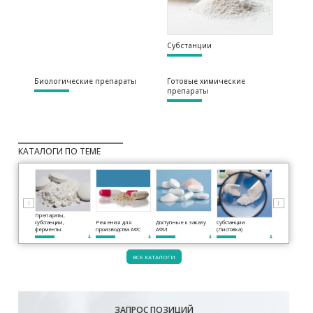
Субстанции
Биологические препараты
Готовые химические
препараты
КАТАЛОГИ ПО ТЕМЕ
⟨
⟩
Препараты,
субстанции,
Решения для
Доступные к заказу
Субстанции
ферменты
производства АФС
АФИ
(Листовка)
ВСЕ КАТАЛОГИ
ЗАПРОС ПОЗИЦИЙ