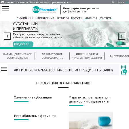
info@sinopharmtech.com
+7 495 532 32 88
Представительства ▼
EN
CH
RU
Интегрированные решения
для фармацевтики
О КОМПАНИИ
НАПРАВЛЕНИЯ
КАТАЛОГИ
НОВОСТИ
КЛИЕНТЫ
КОНТАКТЫ
СУБСТАНЦИИ
И ПРЕПАРАТЫ
Международные стандарты качества
⟨
⟩
и безопасности лекарственных средств
ПОДРОБНЕЕ →
ФАРМАЦЕВТИЧЕСКОЕ
ЛАБОРАТОРНОЕ
ИНЖИНИРИНГ И
БИОТЕХНОЛО
ОБОРУДОВАНИЕ
ОБОРУДОВАНИЕ
ЧИСТЫЕ ПОМЕЩЕНИЯ
АКТИВНЫЕ ФАРМАЦЕВТИЧЕСКИЕ ИНГРЕДИЕНТЫ (АФИ)
0
ПРОДУКЦИЯ ПО НАПРАВЛЕНИЮ
Химические субстанции
Ферменты, препараты для
диагностики, адъюванты
Рекомбинатные ферменты