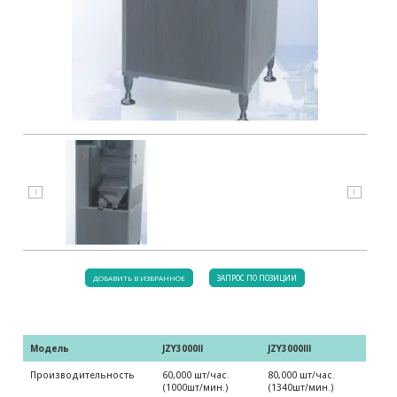
⟨
⟩
ДОБАВИТЬ В ИЗБРАННОЕ
ЗАПРОС ПО ПОЗИЦИИ
Модель 
JZY3000II
JZY3000III
Производительность
60,000 шт/час.
80,000 шт/час.
(1000шт/мин.)
(1340шт/мин.)