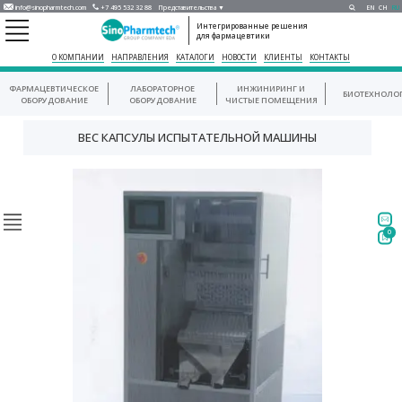
info@sinopharmtech.com
+7 495 532 32 88
Представительства ▼
EN
CH
RU
Интегрированные решения
для фармацевтики
О КОМПАНИИ
НАПРАВЛЕНИЯ
КАТАЛОГИ
НОВОСТИ
КЛИЕНТЫ
КОНТАКТЫ
ФАРМАЦЕВТИЧЕСКОЕ
ЛАБОРАТОРНОЕ
ИНЖИНИРИНГ И
БИОТЕХНОЛО
ОБОРУДОВАНИЕ
ОБОРУДОВАНИЕ
ЧИСТЫЕ ПОМЕЩЕНИЯ
ВЕС КАПСУЛЫ ИСПЫТАТЕЛЬНОЙ МАШИНЫ
0