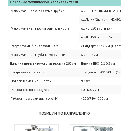
Основные технические характеристики
Максимальная скорость вырубки:
AL/PL: H=42шт/мин;H2=60шт/ми
AL/AL: H=42шт/мин;H2=50шт/ми
Максимальная производительноcть:
AL/PL: 350 тыс. шт./ч
AL/AL: 150 тыс. шт./ч.
Регулируемый диапазон шага:
стандарт ≤ 140 мм (в соответс
Максимальная глубина формовки:
AL/PL:12мм
Ширина применяемого материала 260мм
Пленка ПВХ: 0,2-0,5мм
Напряжение питания:
Три фазы: 380V 50Hz (220V 60H
Потребляемая мощность:
9.6KW
Расход сжатого воздуха:
≥0.4м3/мин
Габаритные размеры (L×W×H) :
4200x740x1700мм
Размеры в экспортной упаковке (L×W×H):
4450x880x1740мм
ПОЗИЦИИ ПО НАПРАВЛЕНИЮ
Вес:
1950кг