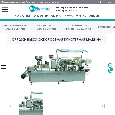
info@sinopharmtech.com
+7 495 532 32 88
Представительства ▼
EN
CH
RU
Интегрированные решения
для фармацевтики
О КОМПАНИИ
НАПРАВЛЕНИЯ
КАТАЛОГИ
НОВОСТИ
КЛИЕНТЫ
КОНТАКТЫ
ФАРМАЦЕВТИЧЕСКОЕ
ЛАБОРАТОРНОЕ
ИНЖИНИРИНГ И
БИОТЕХНОЛО
ОБОРУДОВАНИЕ
ОБОРУДОВАНИЕ
ЧИСТЫЕ ПОМЕЩЕНИЯ
DPP260H ВЫСОКОСКОРОСТНАЯ БЛИСТЕРНАЯ МАШИНА
0
⟨
⟩