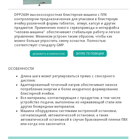
DPP260H высокоскоростная блистерная машина с ПЛК
контроллером предназначенная для упаковки в блистерную
ячейку различной формы таблеток, апмул, капсул и других
предметов. Применение нового сервопривода и интерфейса
"человек-машина" обеспечивают стабильную работу и легкое
управление. Механизм устроен таким образом, чтобы как
можно больше упростить смену оснастки. Полностью
соответствует стандарту GMP.
ДОБАВИТЬ В ИЗБРАННОЕ
ЗАПРОС ПО ПОЗИЦИИ
ОСОБЕННОСТИ
Длина шага может регулироваться прямо с сенсорного
дисплея;
Адаптированный точечный нагрев обеспечивает низкое
потребление энергии и более аккуратное формирование
блистерной ячейки;
Все материалы, контактирующие с продуктом, в том числе
устройство подачи, выполнены из нержавеющей стали или
других безвредных материалов;
Машина оборудована системами экстренной остановки,
сигнализацией, автоматической остановки, а также
автоматической остановкой в случае бракованной пленки ПВХ
или когда она закончится.