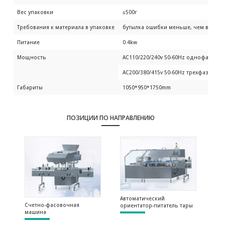
Вес упаковки
≤500г
Требования к материала в упаковке
бутылка ошибки меньше, чем вес по
Питание
0.4kw
Мощность
AC110/220/240v 50-60Hz однофазный
AC200/380/415v 50-60Hz трехфазный
Габариты
1050*950*1750mm
ПОЗИЦИИ ПО НАПРАВЛЕНИЮ
Автоматический
Счетно-фасовочная
ориентатор-питатель тары
машина