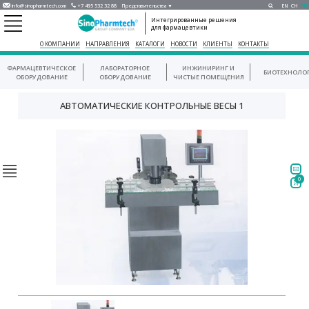
info@sinopharmtech.com
+7 495 532 32 88
Представительства ▼
EN
CH
RU
Интегрированные решения
для фармацевтики
О КОМПАНИИ
НАПРАВЛЕНИЯ
КАТАЛОГИ
НОВОСТИ
КЛИЕНТЫ
КОНТАКТЫ
ФАРМАЦЕВТИЧЕСКОЕ
ЛАБОРАТОРНОЕ
ИНЖИНИРИНГ И
БИОТЕХНОЛО
ОБОРУДОВАНИЕ
ОБОРУДОВАНИЕ
ЧИСТЫЕ ПОМЕЩЕНИЯ
АВТОМАТИЧЕСКИЕ КОНТРОЛЬНЫЕ ВЕСЫ 1
0