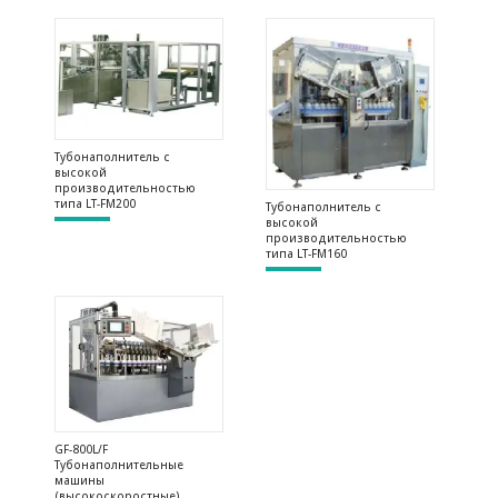
Габариты (миллиметр)
2620*1020*1980
2620*1020*1980
Масса (кг)
1100
1100
Тубонаполнитель с
высокой
производительностью
типа LT-FM200
Тубонаполнитель с
высокой
производительностью
типа LT-FM160
GF-800L/F
Тубонаполнительные
машины
(высокоскоростные)