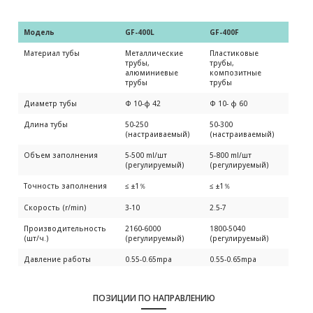
Модель 
GF-400L
GF-400F
Материал тубы
Металлические
Пластиковые
трубы,
трубы,
алюминиевые
композитные
трубы
трубы
Диаметр тубы
Ф 10-ф 42
Ф 10- ф 60
Длина тубы
50-250
50-300
(настраиваемый)
(настраиваемый)
Объем заполнения
5-500 ml/шт
5-800 ml/шт
(регулируемый)
(регулируемый)
Точность заполнения
≤ ±1％
≤ ±1％
Скорость (r/min)
3-10
2.5-7
Производительность
2160-6000
1800-5040
(шт/ч.)
(регулируемый)
(регулируемый)
Давление работы
0.55-0.65mpa
0.55-0.65mpa
Мощность двигатели
2kw(380/220v 50Hz)
2kw(380/220v 50Hz)
ПОЗИЦИИ ПО НАПРАВЛЕНИЮ
Мощность теплового
3kw
3kw
уплотнения