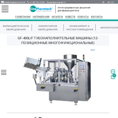
info@sinopharmtech.com
+7 495 532 32 88
Представительства ▼
EN
CH
RU
Интегрированные решения
для фармацевтики
О КОМПАНИИ
НАПРАВЛЕНИЯ
КАТАЛОГИ
НОВОСТИ
КЛИЕНТЫ
КОНТАКТЫ
ФАРМАЦЕВТИЧЕСКОЕ
ЛАБОРАТОРНОЕ
ИНЖИНИРИНГ И
БИОТЕХНОЛО
ОБОРУДОВАНИЕ
ОБОРУДОВАНИЕ
ЧИСТЫЕ ПОМЕЩЕНИЯ
GF-400L/F ТУБОНАПОЛНИТЕЛЬНЫЕ МАШИНЫ (12-
ПОЗИЦИОННЫЕ МНОГОФУНКЦИОНАЛЬНЫЕ)
0