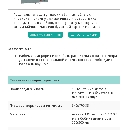
Предназначена для упаковки обычных таблеток,
инъекционных ампул, флакончиков и медицинских
инструментов, в ячейковую контурную упаковку типа
алюминий/пластмаса или бумажный картон/пластмаса.
ДОБАВИТЬ В ИЗБРАННОЕ
ЗАПРОС ПО ПОЗИЦИИ
ОСОБЕННОСТИ
Рабочая платформа может быть расширена до одного метра
для элементов специальной формы, которые необходимо
подавать вручную.
Технические характеристики
Производительность
15-42 штп 2мл ампул в
минуту/10шт в блистере. В
час 30000 ампул
Площадь формирования, мм, до
340х170х33
Материал
плёнка ПВХ толщиной 0.2-0.6
мм в бобине диаметром
350(500)мм