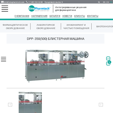
info@sinopharmtech.com
+7 495 532 32 88
Представительства ▼
EN
CH
RU
Интегрированные решения
для фармацевтики
О КОМПАНИИ
НАПРАВЛЕНИЯ
КАТАЛОГИ
НОВОСТИ
КЛИЕНТЫ
КОНТАКТЫ
ФАРМАЦЕВТИЧЕСКОЕ
ЛАБОРАТОРНОЕ
ИНЖИНИРИНГ И
БИОТЕХНОЛО
ОБОРУДОВАНИЕ
ОБОРУДОВАНИЕ
ЧИСТЫЕ ПОМЕЩЕНИЯ
DPP-350(500) БЛИСТЕРНАЯ МАШИНА
0
⟨
⟩