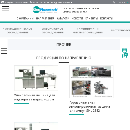
info@sinopharmtech.com
+7 495 532 32 88
Представительства ▼
EN
CH
RU
Интегрированные решения
для фармацевтики
О КОМПАНИИ
НАПРАВЛЕНИЯ
КАТАЛОГИ
НОВОСТИ
КЛИЕНТЫ
КОНТАКТЫ
ФАРМАЦЕВТИЧЕСКОЕ
ЛАБОРАТОРНОЕ
ИНЖИНИРИНГ И
БИОТЕХНОЛО
ОБОРУДОВАНИЕ
ОБОРУДОВАНИЕ
ЧИСТЫЕ ПОМЕЩЕНИЯ
ПРОЧЕЕ
0
ПРОДУКЦИЯ ПО НАПРАВЛЕНИЮ
Упаковочная машина для
надзора за штрих кодом
Горизонтальная
этикетировочная машина
для ампул SHL-2582