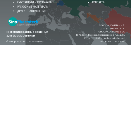
СУБСТАНЦИИ И ПРЕПАРАТЫ
КОНТАКТЫ
РАСХОДНЫЕ МАТЕРИАЛЫ
ДРУГИЕ НАПРАВЛЕНИЯ
ГРУППА КОМПАНИЙ
SINOPHARMTECH
Интегрированные решения
GROUP COMPANY EDA
107023, г. Москва, Семеновская пл., д.1А
для фармацевтики
E-mail:
info@sinopharmtech.com
© Sinopharmtech, 2019—2026
Теl:
+7 495 532 32 88