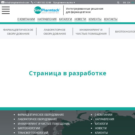
info@sinopharmtech.com
+7 495 532 32 88
Представительства ▼
EN
CH
RU
Интегрированные решения
для фармацевтики
О КОМПАНИИ
НАПРАВЛЕНИЯ
КАТАЛОГИ
НОВОСТИ
КЛИЕНТЫ
КОНТАКТЫ
ФАРМАЦЕВТИЧЕСКОЕ
ЛАБОРАТОРНОЕ
ИНЖИНИРИНГ И
БИОТЕХНОЛО
ОБОРУДОВАНИЕ
ОБОРУДОВАНИЕ
ЧИСТЫЕ ПОМЕЩЕНИЯ
Страница в разработке
ФАРМАЦЕВТИЧЕСКОЕ ОБОРУДОВАНИЕ
О КОМПАНИИ
ЛАБОРАТОРНОЕ ОБОРУДОВАНИЕ
НАПРАВЛЕНИЯ
ИНЖИНИРИНГ И ЧИСТЫЕ ПОМЕЩЕНИЯ
КАТАЛОГИ
БИОТЕХНОЛОГИИ
НОВОСТИ
ТРАНСФЕР ТЕХНОЛОГИЙ
КЛИЕНТЫ