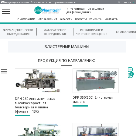
info@sinopharmtech.com
+7 495 532 32 88
Представительства ▼
EN
CH
RU
Интегрированные решения
для фармацевтики
О КОМПАНИИ
НАПРАВЛЕНИЯ
КАТАЛОГИ
НОВОСТИ
КЛИЕНТЫ
КОНТАКТЫ
ФАРМАЦЕВТИЧЕСКОЕ
ЛАБОРАТОРНОЕ
ИНЖИНИРИНГ И
БИОТЕХНОЛО
ОБОРУДОВАНИЕ
ОБОРУДОВАНИЕ
ЧИСТЫЕ ПОМЕЩЕНИЯ
БЛИСТЕРНЫЕ МАШИНЫ
ПРОДУКЦИЯ ПО НАПРАВЛЕНИЮ
0
DPP-350(500) Блистерная
DPH-260 Автоматическая
машина
высокоскоростная
блистерная машина
(фольга – ПВХ)