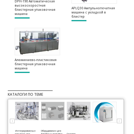
DPH-190 Автоматическая
высокоскоростная
APLQ30 Ампульнопечатная
блистерная упаковочная
машина с укладкой в
машина
блистер
Алюминиево-пластиковая
блистерная упаковочная
машина
КАТАЛОГИ ПО ТЕМЕ
⟨
⟩
Интегрированные
Оборудование для
решения для
фасовки и упаковки
Системы