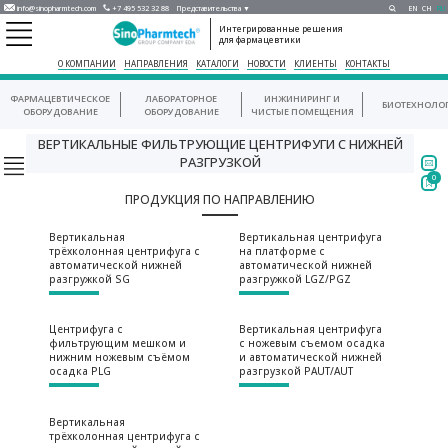
info@sinopharmtech.com
+7 495 532 32 88
Представительства ▼
EN
CH
RU
Интегрированные решения
для фармацевтики
О КОМПАНИИ
НАПРАВЛЕНИЯ
КАТАЛОГИ
НОВОСТИ
КЛИЕНТЫ
КОНТАКТЫ
ФАРМАЦЕВТИЧЕСКОЕ
ЛАБОРАТОРНОЕ
ИНЖИНИРИНГ И
БИОТЕХНОЛО
ОБОРУДОВАНИЕ
ОБОРУДОВАНИЕ
ЧИСТЫЕ ПОМЕЩЕНИЯ
ВЕРТИКАЛЬНЫЕ ФИЛЬТРУЮЩИЕ ЦЕНТРИФУГИ С НИЖНЕЙ
РАЗГРУЗКОЙ
0
ПРОДУКЦИЯ ПО НАПРАВЛЕНИЮ
Вертикальная
Вертикальная центрифуга
трёхколонная центрифуга с
на платформе с
автоматической нижней
автоматической нижней
разгружкой SG
разгружкой LGZ/PGZ
Центрифуга с
Вертикальная центрифуга
фильтрующим мешком и
с ножевым съемом осадка
нижним ножевым съёмом
и автоматической нижней
осадка PLG
разгрузкой PAUT/AUT
Вертикальная
трёхколонная центрифуга с