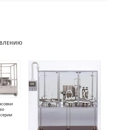
1000
1000
3110
3110
АВЛЕНИЮ
асовки
во
 серии