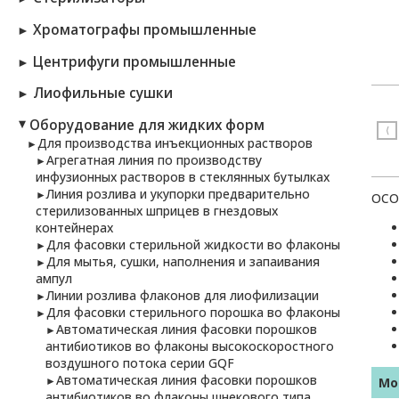
Хроматографы промышленные
►
Центрифуги промышленные
►
Лиофильные сушки
►
Оборудование для жидких форм
►
⟨
Для производства инъекционных растворов
►
Агрегатная линия по производству
►
инфузионных растворов в стеклянных бутылках
Линия розлива и укупорки предварительно
►
ОСО
стерилизованных шприцев в гнездовых
контейнерах
Для фасовки стерильной жидкости во флаконы
►
Для мытья, сушки, наполнения и запаивания
►
ампул
Линии розлива флаконов для лиофилизации
►
Для фасовки стерильного порошка во флаконы
►
Автоматическая линия фасовки порошков
►
антибиотиков во флаконы высокоскоростного
воздушного потока серии GQF
Автоматическая линия фасовки порошков
►
Мо
антибиотиков во флаконы шнекового типа