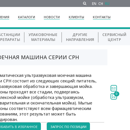
EN
CH
RU
ЛЕНИЯ
КАТАЛОГИ
НОВОСТИ
КЛИЕНТЫ
КОНТАКТЫ
БСТАНЦИИ
УПАКОВОЧНЫЕ
ДРУГИЕ
СЕРВИСНЫЙ
ПРЕПАРАТЫ
МАТЕРИАЛЫ
НАПРАВЛЕНИЯ
ЦЕНТР
ОЕЧНАЯ МАШИНА СЕРИИ СРН
матическая ультразвуковая моечная машина
и СРН состоит из следующих секций: питатель,
развуковая обработка и завершающая мойка.
оны проходят все стадии, подвергаясь
0
лексной мойке (обработка ультразвуком,
варительная и окончательная мойка). Мытые
оны соответствуют всем фармацевтическим
ованиям, этот результат может быть
дирован.
ОБАВИТЬ В ИЗБРАННОЕ
ЗАПРОС ПО ПОЗИЦИИ