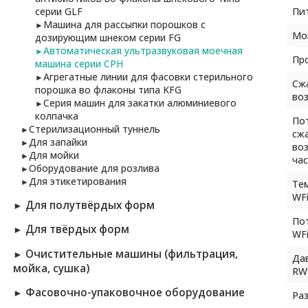
Пи
серии GLF
Машина для рассыпки порошков с
►
Мо
дозирующим шнеком серии FG
Автоматическая ультразвуковая моечная
►
Пр
машина серии СРН
Агрегатные линии для фасовки стерильного
►
Сж
порошка во флаконы типа KFG
во
Серия машин для закатки алюминиевого
►
колпачка
По
Стерилизационный туннель
►
сж
Для запайки
►
воз
Для мойки
►
час
Оборудование для розлива
►
Для этикетирования
►
Те
WF
Для полутвёрдых форм
►
По
Для твёрдых форм
►
WFi
Очистительные машины (фильтрация,
►
Да
мойка, сушка)
RW
Фасовочно-упаковочное оборудование
►
Ра