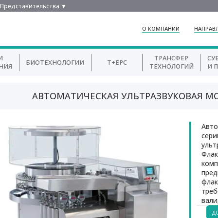
Представительства ▼
О КОМПАНИИ
НАПРАВ
И
ТРАНСФЕР
СУ
БИОТЕХНОЛОГИИ
T+EPC
НИЯ
ТЕХНОЛОГИЙ
И 
АВТОМАТИЧЕСКАЯ УЛЬТРАЗВУКОВАЯ М
Авто
сери
ульт
Флак
комп
пред
флак
треб
вали
Д