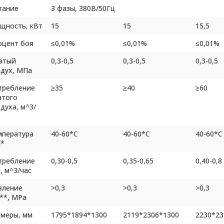
тание
3 фазы, 380В/50Гц
щность, кВт
15
15
15,5
оцент боя
≤0,01%
≤0,01%
≤0,01%
атый
0,3-0,5
0,3-0,5
0,3-0,5
здух, МПа
требление
≥35
≥40
≥60
атого
духа, м^3/
мпература
40-60*С
40-60*С
40-60*С
i*
требление
0,30-0,5
0,35-0,65
0,40-0,8
, м^3/час
вление
>0,3
>0,3
>0,3
**, MPa
змеры, мм
1795*1894*1300
2119*2306*1300
2230*23