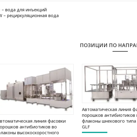
сота
1000
1000
1000
 – вода для инъекций
рузки, мм
W – рециркуляционная вода
, кг
2100
2700
3100
ПОЗИЦИИ ПО НАПР
Автоматическая линия ф
порошков антибиотиков 
втоматическая линия фасовки
флаконы шнекового типа
орошков антибиотиков во
GLF
лаконы высокоскоростного