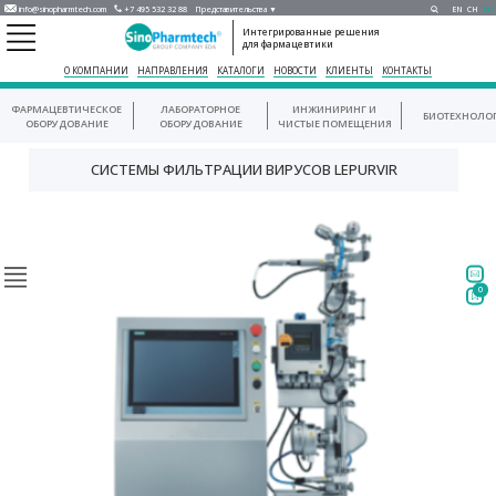
info@sinopharmtech.com
+7 495 532 32 88
Представительства ▼
EN
CH
RU
Интегрированные решения
для фармацевтики
О КОМПАНИИ
НАПРАВЛЕНИЯ
КАТАЛОГИ
НОВОСТИ
КЛИЕНТЫ
КОНТАКТЫ
ФАРМАЦЕВТИЧЕСКОЕ
ЛАБОРАТОРНОЕ
ИНЖИНИРИНГ И
БИОТЕХНОЛО
ОБОРУДОВАНИЕ
ОБОРУДОВАНИЕ
ЧИСТЫЕ ПОМЕЩЕНИЯ
СИСТЕМЫ ФИЛЬТРАЦИИ ВИРУСОВ LEPURVIR
0