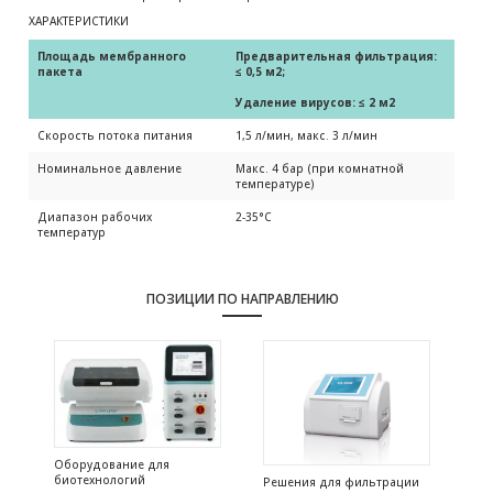
ХАРАКТЕРИСТИКИ
Площадь мембранного 
Предварительная фильтрация: 
пакета
≤ 0,5 м2; 
Удаление вирусов: ≤ 2 м2
Скорость потока питания
1,5 л/мин, макс. 3 л/мин
Номинальное давление
Макс. 4 бар (при комнатной
температуре)
Диапазон рабочих
2-35°С
температур
ПОЗИЦИИ ПО НАПРАВЛЕНИЮ
Оборудование для
биотехнологий
Решения для фильтрации