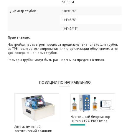
SUS304
Диаметр трубок
1/8"×1/4"
1/4"×3/8"
1/4"×7/16"
Примечание:
3/8"×5/8"
Настройка параметров процесса предназначена только для трубок
1/2"×3/4"
из TPE после автоклавирования или стерилизации облучением, а не
для совершенно новых трубок.
5/8"×7/8"
Размеры трубок могут быть расширены за пределы 8 типов.
3/4"×1"
1"×11/8"
ПОЗИЦИИ ПО НАПРАВЛЕНИЮ
Настольный биореактор
LePhinix EZG PRO Twins
Автоматический
асептический сварщик