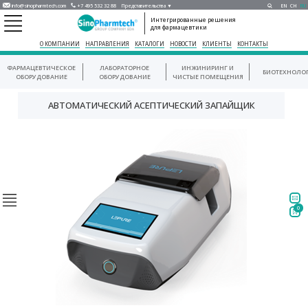
info@sinopharmtech.com
+7 495 532 32 88
Представительства ▼
EN
CH
RU
Интегрированные решения
для фармацевтики
О КОМПАНИИ
НАПРАВЛЕНИЯ
КАТАЛОГИ
НОВОСТИ
КЛИЕНТЫ
КОНТАКТЫ
ФАРМАЦЕВТИЧЕСКОЕ
ЛАБОРАТОРНОЕ
ИНЖИНИРИНГ И
БИОТЕХНОЛО
ОБОРУДОВАНИЕ
ОБОРУДОВАНИЕ
ЧИСТЫЕ ПОМЕЩЕНИЯ
АВТОМАТИЧЕСКИЙ АСЕПТИЧЕСКИЙ ЗАПАЙЩИК
0