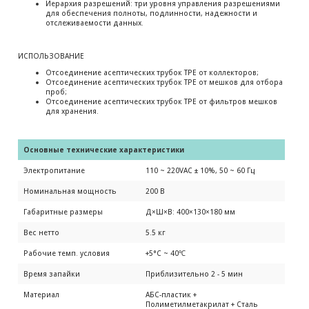
Иерархия разрешений: три уровня управления разрешениями
для обеспечения полноты, подлинности, надежности и
отслеживаемости данных.
ИСПОЛЬЗОВАНИЕ
Отсоединение асептических трубок TPE от коллекторов;
Отсоединение асептических трубок TPE от мешков для отбора
проб;
Отсоединение асептических трубок TPE от фильтров мешков
для хранения.
Основные технические характеристики
Электропитание
110 ~ 220VAC ± 10%, 50 ~ 60 Гц
Номинальная мощность
200 В
Габаритные размеры
Д×Ш×В: 400×130×180 мм
Вес нетто
5.5 кг
Рабочие темп. условия
+5°С ~ 40℃
Время запайки
Приблизительно 2 - 5 мин
Материал
АБС-пластик +
Полиметилметакрилат + Сталь