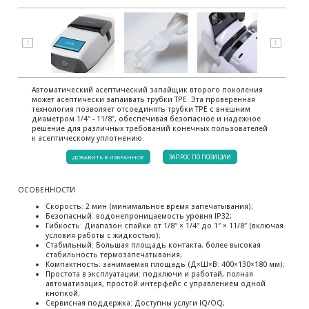
⟨
⟩
Автоматический асептический запайщик второго поколения
может асептически запаивать трубки TPE. Эта проверенная
технология позволяет отсоединять трубки TPE с внешним
диаметром 1/4" - 11/8", обеспечивая безопасное и надежное
решение для различных требований конечных пользователей
к асептическому уплотнению.
ДОБАВИТЬ В ИЗБРАННОЕ
ЗАПРОС ПО ПОЗИЦИИ
ОСОБЕННОСТИ
Скорость: 2 мин (минимальное время запечатывания);
Безопасный: водонепроницаемость уровня IP32;
Гибкость: Диапазон спайки от 1/8″ × 1/4″ до 1″ × 11/8″ (включая
условия работы с жидкостью);
Стабильный: Большая площадь контакта, более высокая
стабильность термозапечатывания;
Компактность: занимаемая площадь (Д×Ш×В: 400×130×180 мм);
Простота в эксплуатации: подключи и работай, полная
автоматизация, простой интерфейс с управлением одной
кнопкой;
Сервисная поддержка: Доступны услуги IQ/OQ;