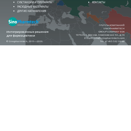
СУБСТАНЦИИ И ПРЕПАРАТЫ
КОНТАКТЫ
РАСХОДНЫЕ МАТЕРИАЛЫ
ДРУГИЕ НАПРАВЛЕНИЯ
ГРУППА КОМПАНИЙ
SINOPHARMTECH
Интегрированные решения
GROUP COMPANY EDA
107023, г. Москва, Семеновская пл., д.1А
для фармацевтики
E-mail:
info@sinopharmtech.com
© Sinopharmtech, 2019—2026
Теl:
+7 495 532 32 88