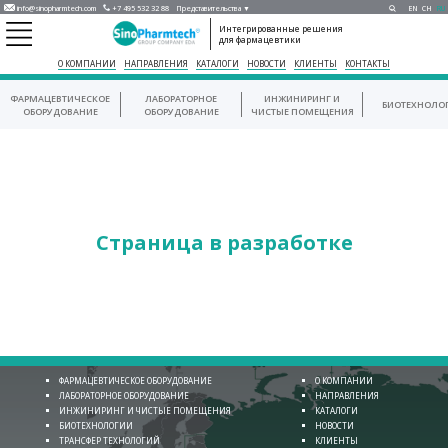
info@sinopharmtech.com
+7 495 532 32 88
Представительства ▼
EN
CH
RU
Интегрированные решения
для фармацевтики
О КОМПАНИИ
НАПРАВЛЕНИЯ
КАТАЛОГИ
НОВОСТИ
КЛИЕНТЫ
КОНТАКТЫ
ФАРМАЦЕВТИЧЕСКОЕ
ЛАБОРАТОРНОЕ
ИНЖИНИРИНГ И
БИОТЕХНОЛО
ОБОРУДОВАНИЕ
ОБОРУДОВАНИЕ
ЧИСТЫЕ ПОМЕЩЕНИЯ
Страница в разработке
ФАРМАЦЕВТИЧЕСКОЕ ОБОРУДОВАНИЕ
О КОМПАНИИ
ЛАБОРАТОРНОЕ ОБОРУДОВАНИЕ
НАПРАВЛЕНИЯ
ИНЖИНИРИНГ И ЧИСТЫЕ ПОМЕЩЕНИЯ
КАТАЛОГИ
БИОТЕХНОЛОГИИ
НОВОСТИ
ТРАНСФЕР ТЕХНОЛОГИЙ
КЛИЕНТЫ