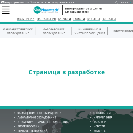
info@sinopharmtech.com
+7 495 532 32 88
Представительства ▼
EN
CH
RU
Интегрированные решения
для фармацевтики
О КОМПАНИИ
НАПРАВЛЕНИЯ
КАТАЛОГИ
НОВОСТИ
КЛИЕНТЫ
КОНТАКТЫ
ФАРМАЦЕВТИЧЕСКОЕ
ЛАБОРАТОРНОЕ
ИНЖИНИРИНГ И
БИОТЕХНОЛО
ОБОРУДОВАНИЕ
ОБОРУДОВАНИЕ
ЧИСТЫЕ ПОМЕЩЕНИЯ
Страница в разработке
ФАРМАЦЕВТИЧЕСКОЕ ОБОРУДОВАНИЕ
О КОМПАНИИ
ЛАБОРАТОРНОЕ ОБОРУДОВАНИЕ
НАПРАВЛЕНИЯ
ИНЖИНИРИНГ И ЧИСТЫЕ ПОМЕЩЕНИЯ
КАТАЛОГИ
БИОТЕХНОЛОГИИ
НОВОСТИ
ТРАНСФЕР ТЕХНОЛОГИЙ
КЛИЕНТЫ