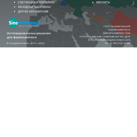
СУБСТАНЦИИ И ПРЕПАРАТЫ
КОНТАКТЫ
РАСХОДНЫЕ МАТЕРИАЛЫ
ДРУГИЕ НАПРАВЛЕНИЯ
ГРУППА КОМПАНИЙ
SINOPHARMTECH
Интегрированные решения
GROUP COMPANY EDA
107023, г. Москва, Семеновская пл., д.1А
для фармацевтики
E-mail:
info@sinopharmtech.com
© Sinopharmtech, 2019—2026
Теl:
+7 495 532 32 88