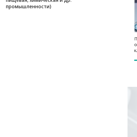
пищевая, химическая и др.
промышленности)
П
о
к