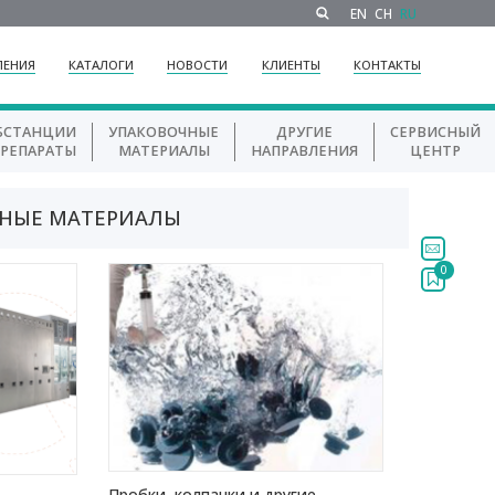
EN
CH
RU
ЛЕНИЯ
КАТАЛОГИ
НОВОСТИ
КЛИЕНТЫ
КОНТАКТЫ
БСТАНЦИИ
УПАКОВОЧНЫЕ
ДРУГИЕ
СЕРВИСНЫЙ
ПРЕПАРАТЫ
МАТЕРИАЛЫ
НАПРАВЛЕНИЯ
ЦЕНТР
ДНЫЕ МАТЕРИАЛЫ
0
Пробки, колпачки и другие