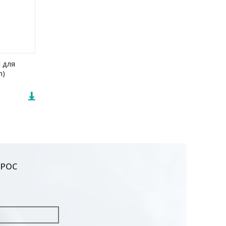
 для
h)
ПРОС