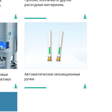
я
расходные материалы
х
Автоматические инъекционные
овые
ручки
евтики