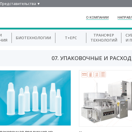
Представительства ▼
О КОМПАНИИ
НАПРАВ
И
ТРАНСФЕР
СУ
БИОТЕХНОЛОГИИ
T+EPC
НИЯ
ТЕХНОЛОГИЙ
И 
07. УПАКОВОЧНЫЕ И РАСХО
паковочная продукция из