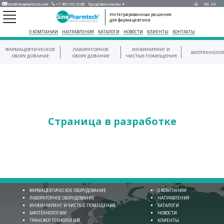
info@sinopharmtech.com
+7 495 532 32 88
Представительства ▼
EN
CH
RU
Интегрированные решения
для фармацевтики
О КОМПАНИИ
НАПРАВЛЕНИЯ
КАТАЛОГИ
НОВОСТИ
КЛИЕНТЫ
КОНТАКТЫ
ФАРМАЦЕВТИЧЕСКОЕ
ЛАБОРАТОРНОЕ
ИНЖИНИРИНГ И
БИОТЕХНОЛО
ОБОРУДОВАНИЕ
ОБОРУДОВАНИЕ
ЧИСТЫЕ ПОМЕЩЕНИЯ
Страница в разработке
ФАРМАЦЕВТИЧЕСКОЕ ОБОРУДОВАНИЕ
О КОМПАНИИ
ЛАБОРАТОРНОЕ ОБОРУДОВАНИЕ
НАПРАВЛЕНИЯ
ИНЖИНИРИНГ И ЧИСТЫЕ ПОМЕЩЕНИЯ
КАТАЛОГИ
БИОТЕХНОЛОГИИ
НОВОСТИ
ТРАНСФЕР ТЕХНОЛОГИЙ
КЛИЕНТЫ