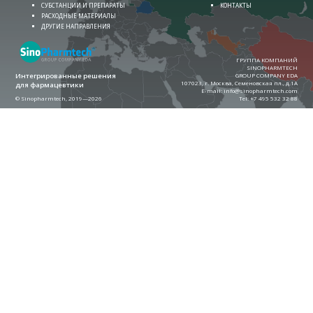
СУБСТАНЦИИ И ПРЕПАРАТЫ
КОНТАКТЫ
РАСХОДНЫЕ МАТЕРИАЛЫ
ДРУГИЕ НАПРАВЛЕНИЯ
ГРУППА КОМПАНИЙ
SINOPHARMTECH
Интегрированные решения
GROUP COMPANY EDA
107023, г. Москва, Семеновская пл., д.1А
для фармацевтики
E-mail:
info@sinopharmtech.com
© Sinopharmtech, 2019—2026
Теl:
+7 495 532 32 88