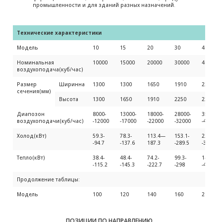
промышленности и для зданий разных назначений.
Технические характеристики
Модель
10
15
20
30
40
Номинальная
10000
15000
20000
30000
40000
воздухоподача(куб/час)
Размер
Ширинна
1300
1300
1650
1910
2250
сечения(мм)
Высота
1300
1650
1910
2250
2250
Диапозон
8000-
13000-
18000-
28000-
35000-
воздухоподачи(куб/час)
-12000
-17000
-22000
-32000
-45000
Холод(кВт)
59.3-
78.3-
113.4—
153.1-
226.6-
-94.7
-137.6
187.3
-289.5
-359.9
Тепло(кВт)
38.4-
48.4-
74.2-
99.3-
144.5-
-115.2
-145.3
-222.7
-298
-433.5
Продолжение таблицы:
Модель
100
120
140
160
200
Номинальный
100000
120000
140000
160000
200000
воздухоподача(куб/час)
ПОЗИЦИИ ПО НАПРАВЛЕНИЮ