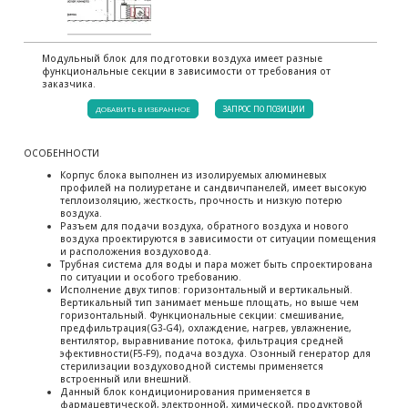
Модульный блок для подготовки воздуха имеет разные
функциональные секции в зависимости от требования от
заказчика.
ДОБАВИТЬ В ИЗБРАННОЕ
ЗАПРОС ПО ПОЗИЦИИ
ОСОБЕННОСТИ
Корпус блока выполнен из изолируемых алюминевых
профилей на полиуретане и сандвичпанелей, имеет высокую
теплоизоляцию, жесткость, прочность и низкую потерю
воздуха.
Разъем для подачи воздуха, обратного воздуха и нового
воздуха проектируются в зависимости от ситуации помещения
и расположения воздуховода.
Трубная система для воды и пара может быть спроектирована
по ситуации и особого требованию.
Исполнение двух типов: горизонтальный и вертикальный.
Вертикальный тип занимает меньше площать, но выше чем
горизонтальный. Функциональные секции: смешивание,
предфильтрация(G3-G4), охлаждение, нагрев, увлажнение,
вентилятор, выравнивание потока, фильтрация средней
эфективности(F5-F9), подача воздуха. Озонный генератор для
стерилизации воздуховодной системы применяется
встроенный или внешний.
Данный блок кондиционирования применяется в
фармацевтической, электронной, химической, продуктовой