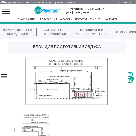
info@sinopharmtech.com
+7 495 532 32 88
Представительства ▼
EN
CH
RU
Интегрированные решения
для фармацевтики
О КОМПАНИИ
НАПРАВЛЕНИЯ
КАТАЛОГИ
НОВОСТИ
КЛИЕНТЫ
КОНТАКТЫ
ФАРМАЦЕВТИЧЕСКОЕ
ЛАБОРАТОРНОЕ
ИНЖИНИРИНГ И
БИОТЕХНОЛО
ОБОРУДОВАНИЕ
ОБОРУДОВАНИЕ
ЧИСТЫЕ ПОМЕЩЕНИЯ
БЛОК ДЛЯ ПОДГОТОВКИ ВОЗДУХА
0
⟨
⟩