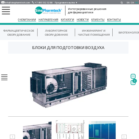
info@sinopharmtech.com
+7 495 532 32 88
Представительства ▼
EN
CH
RU
Интегрированные решения
для фармацевтики
О КОМПАНИИ
НАПРАВЛЕНИЯ
КАТАЛОГИ
НОВОСТИ
КЛИЕНТЫ
КОНТАКТЫ
ФАРМАЦЕВТИЧЕСКОЕ
ЛАБОРАТОРНОЕ
ИНЖИНИРИНГ И
БИОТЕХНОЛО
ОБОРУДОВАНИЕ
ОБОРУДОВАНИЕ
ЧИСТЫЕ ПОМЕЩЕНИЯ
БЛОКИ ДЛЯ ПОДГОТОВКИ ВОЗДУХА
0
⟨
⟩