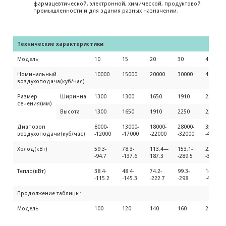
фармацевтической, электронной, химической, продуктовой
промышленности и для здания разных назначении.
Технические характеристики
Модель
10
15
20
30
40
Номинальный
10000
15000
20000
30000
40000
воздухоподача(куб/час)
Размер
Ширинна
1300
1300
1650
1910
2250
сечения(мм)
Высота
1300
1650
1910
2250
2250
Диапозон
8000-
13000-
18000-
28000-
35000-
воздухоподачи(куб/час)
-12000
-17000
-22000
-32000
-45000
Холод(кВт)
59.3-
78.3-
113.4—
153.1-
226.6-
-94.7
-137.6
187.3
-289.5
-359.9
Тепло(кВт)
38.4-
48.4-
74.2-
99.3-
144.5-
-115.2
-145.3
-222.7
-298
-433.5
Продолжение таблицы:
Модель
100
120
140
160
200
Номинальный
100000
120000
140000
160000
200000