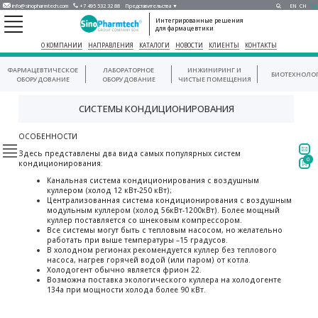
info@sinopharmtech.com
+7 495 532 32 88
Представительства ▼
EN
CH
RU
Интегрированные решения
для фармацевтики
О КОМПАНИИ
НАПРАВЛЕНИЯ
КАТАЛОГИ
НОВОСТИ
КЛИЕНТЫ
КОНТАКТЫ
ФАРМАЦЕВТИЧЕСКОЕ
ЛАБОРАТОРНОЕ
ИНЖИНИРИНГ И
БИОТЕХНОЛО
ОБОРУДОВАНИЕ
ОБОРУДОВАНИЕ
ЧИСТЫЕ ПОМЕЩЕНИЯ
СИСТЕМЫ КОНДИЦИОНИРОВАНИЯ
ОСОБЕННОСТИ
Здесь представлены два вида самых популярных систем
0
кондиционирования:
Канальная система кондиционирования с воздушным
куллером (холод 12 кВт-250 кВт);
Централизованная система кондиционирования с воздушным
модульным куллером (холод 56кВт-1200кВт). Более мощный
куллер поставляется со шнековым компрессором.
Все системы могут быть с тепловым насосом, но желательно
работать при выше температуры –15 градусов.
В холодном регионах рекомендуется куллер без теплового
насоса, нагрев горячей водой (или паром) от котла.
Холодогент обычно является фрион 22.
Возможна поставка экологического куллера на холодогенте
134a при мощности холода более 90 кВт.