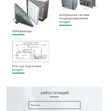
Стоимость: низкая
Стоимость: высокая
Ток пуска меньше
Ток пуска больше
Центральные системы
Не нужен специальный
Нужен специальный
кондиционирования
обслуживающий персонал
обслуживающий персонал
воздуха
Простое техобслуживание
Сложное техобслуживание
НЕРА-фильтры
Приостановка одного
Приостановка кондиционера
кондиционера влияет только
влияет целый объект
локальный участок
Не нужна контрольная
Нужна контрольная комната
комната
Расход энергии меньше
Расход энергии больше: расход
энергии уменьшается
Блок для подготовки
непропорционально по мере
воздуха
уменьшения нагрузки системы
ЗАПРОС ПОЗИЦИЙ