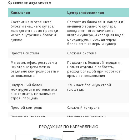
Сравнение двух систем
Канальная
Централизованнная
Состоит из внутреннего
Состоит из блока вент. камеры и
блока и внешнего кулера,
внешнего водяного куллера,
холодогент прямо проходит
холодогент ограничивается
через внутренний болок и
внутри куллера, и холодная вода
куллер
циркулирует, проходя через
болок вент. камеры и куллер
Простая система
Сложная система
Магазин, офис, ресторан и
Подходит к больщой площати,
некоторые цехи можно
нельзя отдельно работать,
отдельно контролировать и
расход большой при короткое
использовать
время использования
Внутренний болок
Занимает большую строй.
монтируется в потолке или
площадь.
вне комнаты, не занимает
строй. площадь
Простой контроль
Сложный контроль
Просто монтировать
Монтировать сложно и
капитально
ПРОДУКЦИЯ ПО НАПРАВЛЕНИЮ
Не нужна водяная труба
Нужна водяная система и
теплоизоляция