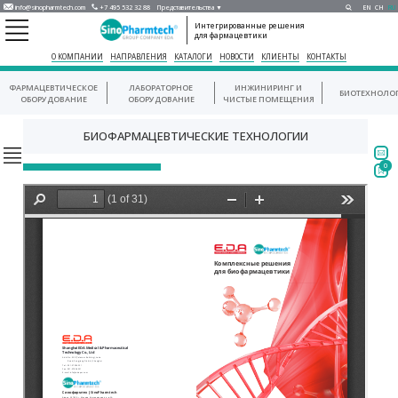
info@sinopharmtech.com
+7 495 532 32 88
Представительства ▼
EN
CH
RU
Интегрированные решения
для фармацевтики
О КОМПАНИИ
НАПРАВЛЕНИЯ
КАТАЛОГИ
НОВОСТИ
КЛИЕНТЫ
КОНТАКТЫ
ФАРМАЦЕВТИЧЕСКОЕ
ЛАБОРАТОРНОЕ
ИНЖИНИРИНГ И
БИОТЕХНОЛО
ОБОРУДОВАНИЕ
ОБОРУДОВАНИЕ
ЧИСТЫЕ ПОМЕЩЕНИЯ
БИОФАРМАЦЕВТИЧЕСКИЕ ТЕХНОЛОГИИ
0