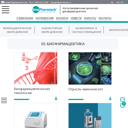
info@sinopharmtech.com
+7 495 532 32 88
Представительства ▼
EN
CH
RU
Интегрированные решения
для фармацевтики
О КОМПАНИИ
НАПРАВЛЕНИЯ
КАТАЛОГИ
НОВОСТИ
КЛИЕНТЫ
КОНТАКТЫ
ФАРМАЦЕВТИЧЕСКОЕ
ЛАБОРАТОРНОЕ
ИНЖИНИРИНГ И
БИОТЕХНОЛО
ОБОРУДОВАНИЕ
ОБОРУДОВАНИЕ
ЧИСТЫЕ ПОМЕЩЕНИЯ
05. БИОФАРМАЦЕВТИКА
Биофармацевтические
Отрасль аминокислот
технологии
0