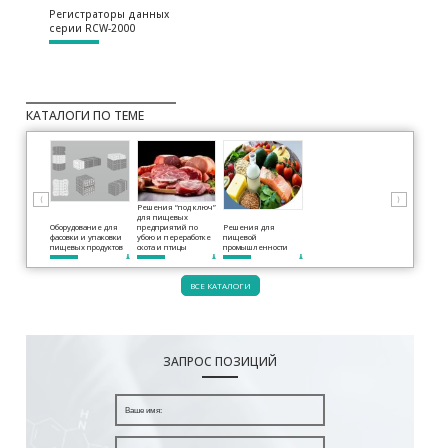
Регистраторы данных
серии RCW-2000
КАТАЛОГИ ПО ТЕМЕ
⟨
⟩
Решения “под ключ”
для пищевых
Оборудование для
предприятий по
Решения для
фасовки и упаковки
убою и переработке
пищевой
пищевых продуктов
скота и птицы
промышленности
ВСЕ КАТАЛОГИ
ЗАПРОС ПОЗИЦИЙ