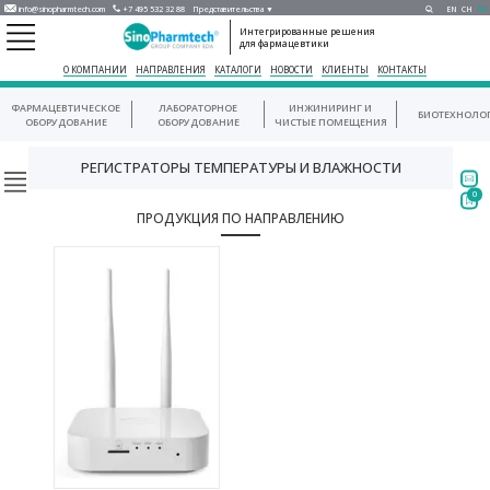
info@sinopharmtech.com
+7 495 532 32 88
Представительства ▼
EN
CH
RU
Интегрированные решения
для фармацевтики
О КОМПАНИИ
НАПРАВЛЕНИЯ
КАТАЛОГИ
НОВОСТИ
КЛИЕНТЫ
КОНТАКТЫ
ФАРМАЦЕВТИЧЕСКОЕ
ЛАБОРАТОРНОЕ
ИНЖИНИРИНГ И
БИОТЕХНОЛО
ОБОРУДОВАНИЕ
ОБОРУДОВАНИЕ
ЧИСТЫЕ ПОМЕЩЕНИЯ
РЕГИСТРАТОРЫ ТЕМПЕРАТУРЫ И ВЛАЖНОСТИ
0
ПРОДУКЦИЯ ПО НАПРАВЛЕНИЮ