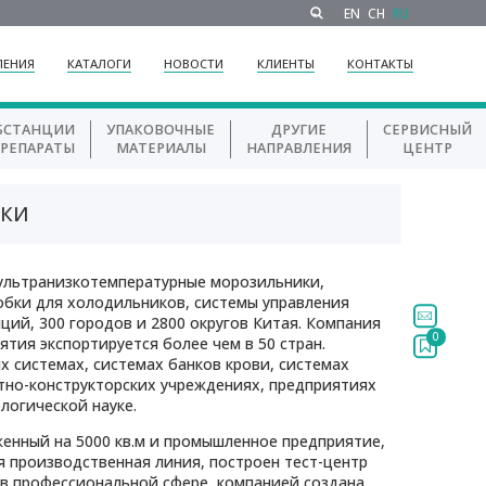
EN
CH
RU
ЛЕНИЯ
КАТАЛОГИ
НОВОСТИ
КЛИЕНТЫ
КОНТАКТЫ
БСТАНЦИИ
УПАКОВОЧНЫЕ
ДРУГИЕ
СЕРВИСНЫЙ
ПРЕПАРАТЫ
МАТЕРИАЛЫ
НАПРАВЛЕНИЯ
ЦЕНТР
КИ
ультранизкотемпературные морозильники,
бки для холодильников, системы управления
ций, 300 городов и 2800 округов Китая. Компания
0
тия экспортируется более чем в 50 стран.
 системах, системах банков крови, системах
тно-конструкторских учреждениях, предприятиях
логической науке.
енный на 5000 кв.м и промышленное предприятие,
я производственная линия, построен тест-центр
я в профессиональной сфере, компанией создана