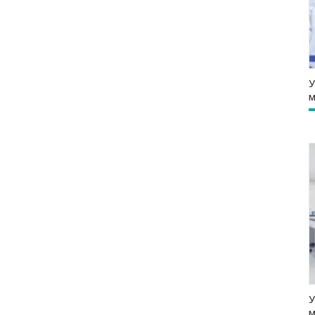
У
м
У
м