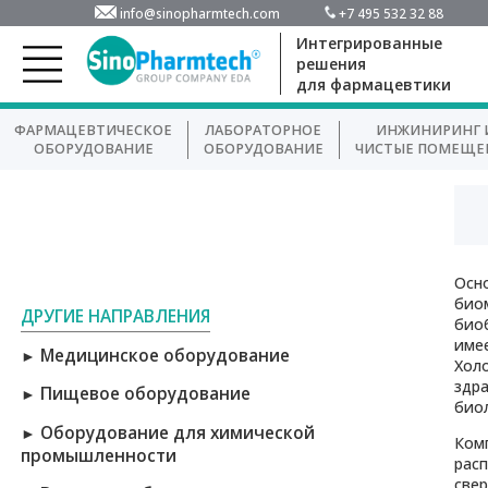
info@sinopharmtech.com
+7 495 532 32 88
Интегрированные
решения
для фармацевтики
ФАРМАЦЕВТИЧЕСКОЕ
ЛАБОРАТОРНОЕ
ИНЖИНИРИНГ 
ОБОРУДОВАНИЕ
ОБОРУДОВАНИЕ
ЧИСТЫЕ ПОМЕЩЕ
Осн
био
ДРУГИЕ НАПРАВЛЕНИЯ
биоб
имее
Медицинское оборудование
►
Холо
здра
Пищевое оборудование
►
биол
Оборудование для химической
►
Комп
промышленности
расп
свер