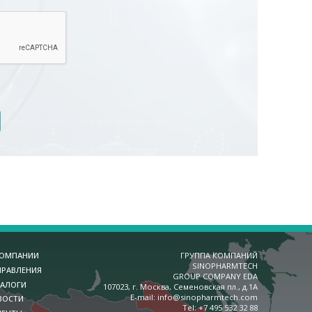
КОМПАНИИ
ГРУППА КОМПАНИЙ
SINOPHARMTECH
ПРАВЛЕНИЯ
GROUP COMPANY EDA
ТАЛОГИ
107023, г. Москва, Семеновская пл., д.1А
E-mail:
info@sinopharmtech.com
ВОСТИ
Теl:
+7 495 532 32 88