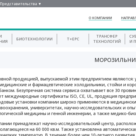
Представительства ▼
О КОМПАНИИ
НАПРАВ
И
ТРАНСФЕР
СУ
БИОТЕХНОЛОГИИ
T+EPC
НИЯ
ТЕХНОЛОГИЙ
И 
МОРОЗИЛЬНИ
овной продукцией, выпускаемой этим предприятием являются: 
медицинские и фармацевтические холодильники, стойки и коро
анком. Безупречная система сервиса охватывает все 30 провин
т международные сертификаты ISO, CE, UL, продукция предприя
довые установки компании широко применяются в медицинских
воохранения, университетах, научно-исследовательских и опы
огической медицины и генной инженерии, а также медико-био
ании принадлежат научно-исследовательский центр, располож
олагающееся на 60 000 кв.м. Также установлена автоматическа
хнизких температур. В течение более чем 10-летнего развити