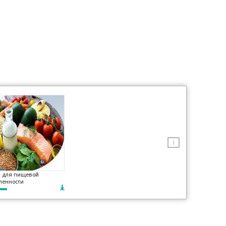
⟩
 для пищевой
енности