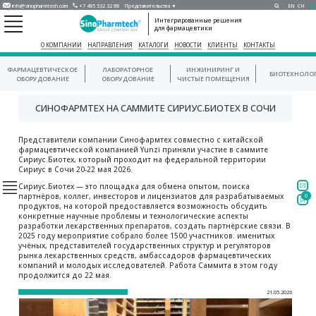
info@sinopharmtech.com
+7 495 532 32 88
Представительства ▼
EN
CH
RU
Интегрированные решения
для фармацевтики
О КОМПАНИИ
НАПРАВЛЕНИЯ
КАТАЛОГИ
НОВОСТИ
КЛИЕНТЫ
КОНТАКТЫ
ФАРМАЦЕВТИЧЕСКОЕ
ЛАБОРАТОРНОЕ
ИНЖИНИРИНГ И
БИОТЕХНОЛО
ОБОРУДОВАНИЕ
ОБОРУДОВАНИЕ
ЧИСТЫЕ ПОМЕЩЕНИЯ
СИНОФАРМТЕХ НА САММИТЕ СИРИУС.БИОТЕХ В СОЧИ
Представители компании Синофармтех совместно с китайской
фармацевтической компанией Yunzi приняли участие в саммите
Сириус.Биотех, который проходит на федеральной территории
Сириус в Сочи 20-22 мая 2026.
Сириус.Биотех — это площадка для обмена опытом, поиска
партнёров, коллег, инвесторов и лицензиатов для разрабатываемых
0
продуктов, на которой предоставляется возможность обсудить
конкретные научные проблемы и технологические аспекты
разработки лекарственных препаратов, создать партнёрские связи. В
2025 году мероприятие собрало более 1500 участников: именитых
учёных, представителей государственных структур и регуляторов
рынка лекарственных средств, амбассадоров фармацевтических
компаний и молодых исследователей. Работа Саммита в этом году
продолжится до 22 мая.
21.05.2026