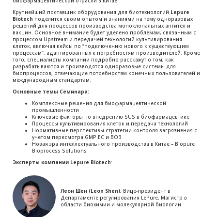
биофармацевтической отрасли в Китае.
Крупнейший поставщик оборудования для биотехнологий
Lepure
Biotech
поделится своим опытом и знаниями на тему одноразовых
решений для процессов производства моноклональных антител и
вакцин. Основное внимание будет уделено проблемам, связанным с
процессом Upstream и передачей технологий культивирования
клеток, включая кейсы по “подключению нового к существующим
процессам”, адаптированных к потребностям производителей. Кроме
того, специалисты компании подробно расскажут о том, как
разрабатываются и производятся одноразовые системы для
биопроцессов, отвечающие потребностям конечных пользователей и
международным стандартам.
Основные темы Семинара:
Комплексные решения для биофармацевтической
промышленности
Ключевые факторы по внедрению SUS в биофармацевтике
Процессы культивирования клеток и передача технологий
Нормативные перспективы стратегии контроля загрязнения с
учетом пересмотра GMP ЕС и ВОЗ
Новая эра интеллектуального производства в Китае – Biopure
Bioprocess Solutions
Эксперты компании
Lepure Biotech
:
Леон Шен (Leon Shen),
Вице-президент в
Департаменте регулирования LePure, Магистр в
области биохимии и молекулярной биологии