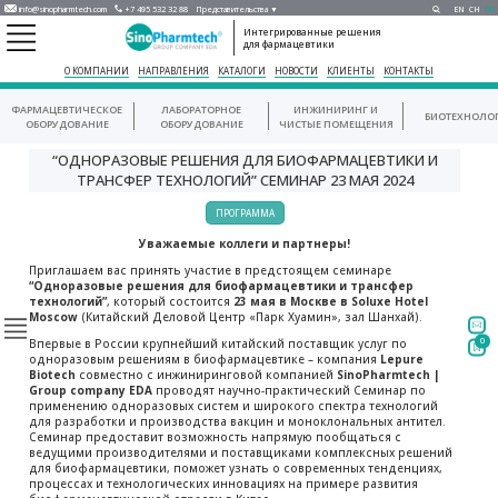
info@sinopharmtech.com
+7 495 532 32 88
Представительства ▼
EN
CH
RU
Интегрированные решения
для фармацевтики
О КОМПАНИИ
НАПРАВЛЕНИЯ
КАТАЛОГИ
НОВОСТИ
КЛИЕНТЫ
КОНТАКТЫ
ФАРМАЦЕВТИЧЕСКОЕ
ЛАБОРАТОРНОЕ
ИНЖИНИРИНГ И
БИОТЕХНОЛО
ОБОРУДОВАНИЕ
ОБОРУДОВАНИЕ
ЧИСТЫЕ ПОМЕЩЕНИЯ
“ОДНОРАЗОВЫЕ РЕШЕНИЯ ДЛЯ БИОФАРМАЦЕВТИКИ И
ТРАНСФЕР ТЕХНОЛОГИЙ” СЕМИНАР 23 МАЯ 2024
ПРОГРАММА
Уважаемые коллеги и партнеры!
Приглашаем вас принять участие в предстоящем семинаре
“Одноразовые решения для биофармацевтики и трансфер
технологий”
, который состоится
23 мая в Москве в Soluxe Hotel
Moscow
(Китайский Деловой Центр «Парк Хуамин», зал Шанхай).
Впервые в России крупнейший китайский поставщик услуг по
0
одноразовым решениям в биофармацевтике – компания
Lepure
Biotech
совместно с инжиниринговой компанией
SinoPharmtech |
Group company EDA
проводят научно-практический Семинар по
применению одноразовых систем и широкого спектра технологий
для разработки и производства вакцин и моноклональных антител.
Семинар предоставит возможность напрямую пообщаться с
ведущими производителями и поставщиками комплексных решений
для биофармацевтики, поможет узнать о современных тенденциях,
процессах и технологических инновациях на примере развития