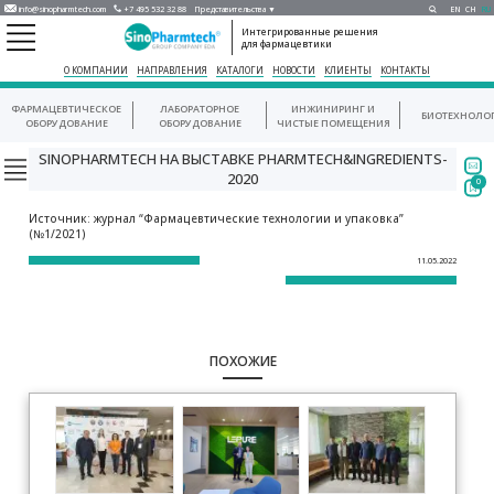
info@sinopharmtech.com
+7 495 532 32 88
Представительства ▼
EN
CH
RU
Интегрированные решения
для фармацевтики
О КОМПАНИИ
НАПРАВЛЕНИЯ
КАТАЛОГИ
НОВОСТИ
КЛИЕНТЫ
КОНТАКТЫ
ФАРМАЦЕВТИЧЕСКОЕ
ЛАБОРАТОРНОЕ
ИНЖИНИРИНГ И
БИОТЕХНОЛО
ОБОРУДОВАНИЕ
ОБОРУДОВАНИЕ
ЧИСТЫЕ ПОМЕЩЕНИЯ
SINOPHARMTECH НА ВЫСТАВКЕ PHARMTECH&INGREDIENTS-
2020
0
Источник: журнал “Фармацевтические технологии и упаковка”
(№1/2021)
11.05.2022
ПОХОЖИЕ