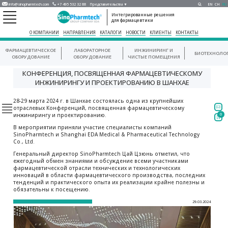
info@sinopharmtech.com
+7 495 532 32 88
Представительства ▼
EN
CH
RU
Интегрированные решения
для фармацевтики
О КОМПАНИИ
НАПРАВЛЕНИЯ
КАТАЛОГИ
НОВОСТИ
КЛИЕНТЫ
КОНТАКТЫ
ФАРМАЦЕВТИЧЕСКОЕ
ЛАБОРАТОРНОЕ
ИНЖИНИРИНГ И
БИОТЕХНОЛО
ОБОРУДОВАНИЕ
ОБОРУДОВАНИЕ
ЧИСТЫЕ ПОМЕЩЕНИЯ
КОНФЕРЕНЦИЯ, ПОСВЯЩЕННАЯ ФАРМАЦЕВТИЧЕСКОМУ
ИНЖИНИРИНГУ И ПРОЕКТИРОВАНИЮ В ШАНХАЕ
28-29 марта 2024 г. в Шанхае состоялась одна из крупнейших
отраслевых Конференций, посвященная фармацевтическому
инжинирингу и проектированию.
0
В мероприятии приняли участие специалисты компаний
SinoPharmtech и Shanghai EDA Medical & Pharmaceutical Technology
Co., Ltd.
Генеральный директор SinoPharmtech Цай Цзюнь отметил, что
ежегодный обмен знаниями и обсуждение всеми участниками
фармацевтической отрасли технических и технологических
инноваций в области фармацевтического производства, последних
тенденций и практического опыта их реализации крайне полезны и
обязательны к посещению.
29.03.2024