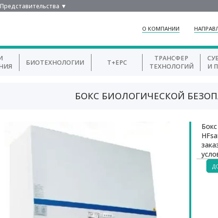
Представительства ▼
О КОМПАНИИ
НАПРАВ
И
ТРАНСФЕР
СУ
БИОТЕХНОЛОГИИ
T+EPC
НИЯ
ТЕХНОЛОГИЙ
И 
БОКС БИОЛОГИЧЕСКОЙ БЕЗОП
Бокс
HFsa
зака
усло
Д