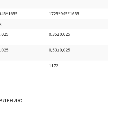
945*1655
1725*945*1655
к
,025
0,35±0,025
,025
0,53±0,025
1172
591
A
ULTRA
АВЛЕНИЮ
кран
LCD экран
ость 99,999%; Фильтрованный воздух