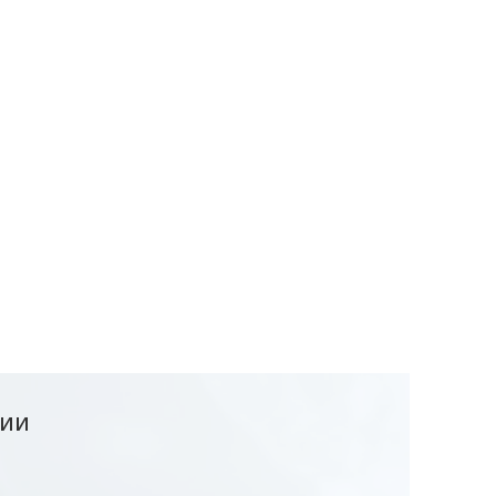
≥1000
≤65
220
50
1600
40В, 50Гц
220~240В, 50Гц
и Т 5 А. Когда используются одновременно все
лжна быть менее 5А
ЦИИ