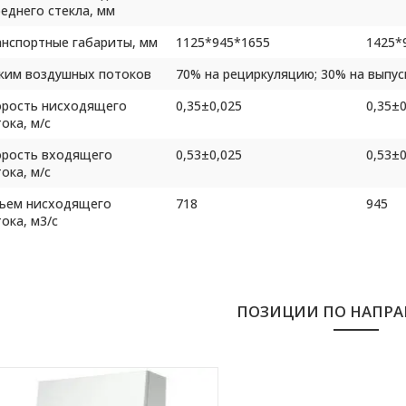
еднего стекла, мм
анспортные габариты, мм
1125*945*1655
1425*
жим воздушных потоков
70% на рециркуляцию; 30% на выпус
орость нисходящего
0,35±0,025
0,35±0
ока, м/с
орость входящего
0,53±0,025
0,53±0
ока, м/с
ъем нисходящего
718
945
ока, м3/с
ъем выпускного воздуха,
363
477
с
новной/выпускной
ULTRA
ULTR
ПОЗИЦИИ ПО НАПР
льтры
дикатор замены фильтра
LCD экран
LCD э
оизводительность
Для частиц ≥0,1~0,2мкм эффективн
льтра
соответствует Классу 10