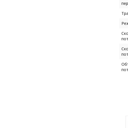
пер
Тр
Ре
Ск
пот
Ск
пот
Об
пот
Об
м3/
Ос
фи
Ин
Пр
фи