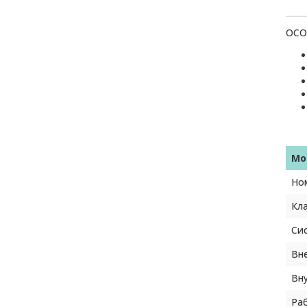
ОСО
Мо
Но
Кла
Си
Вн
Вн
Ра