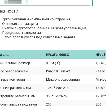
БЕННОСТИ
Эргономичная и компактная конструкция;
Оптимальная защита;
Низкое энергопотребление и низкий уровень шума;
Передовые технологии;
Легко адаптируется под конкретные задачи.
дель
HFsafe-900LC
HFsaf
минальный размер
0,9 м (3`)
1,2 м (
сс безопасности
Класс II Тип А2
Класс 
стема контроля
Микропроцессорная
Микро
ешние размеры, мм
1040*790*2130
1340*
утренние размеры, мм
950*575*626
1250*
бочая высота подъема
200
200