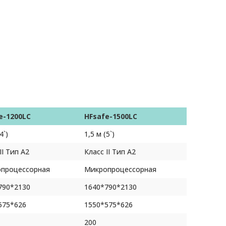
e-1200LC
HFsafe-1500LC
4`)
1,5 м (5`)
II Тип А2
Класс II Тип А2
процессорная
Микропроцессорная
790*2130
1640*790*2130
575*626
1550*575*626
200