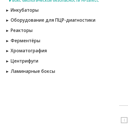
Бокс биологической безопасности HFsafeLC
►
Инкубаторы
►
Оборудование для ПЦР-диагностики
►
Реакторы
►
Ферментёры
►
Хроматография
►
Центрифуги
►
Ламинарные боксы
►
⟨