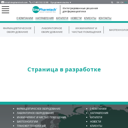
info@sinopharmtech.com
+7 495 532 32 88
Представительства ▼
EN
CH
RU
Интегрированные решения
для фармацевтики
О КОМПАНИИ
НАПРАВЛЕНИЯ
КАТАЛОГИ
НОВОСТИ
КЛИЕНТЫ
КОНТАКТЫ
ФАРМАЦЕВТИЧЕСКОЕ
ЛАБОРАТОРНОЕ
ИНЖИНИРИНГ И
БИОТЕХНОЛО
ОБОРУДОВАНИЕ
ОБОРУДОВАНИЕ
ЧИСТЫЕ ПОМЕЩЕНИЯ
Страница в разработке
ФАРМАЦЕВТИЧЕСКОЕ ОБОРУДОВАНИЕ
О КОМПАНИИ
ЛАБОРАТОРНОЕ ОБОРУДОВАНИЕ
НАПРАВЛЕНИЯ
ИНЖИНИРИНГ И ЧИСТЫЕ ПОМЕЩЕНИЯ
КАТАЛОГИ
БИОТЕХНОЛОГИИ
НОВОСТИ
ТРАНСФЕР ТЕХНОЛОГИЙ
КЛИЕНТЫ