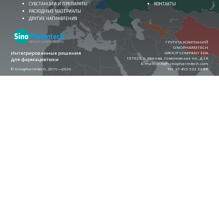
СУБСТАНЦИИ И ПРЕПАРАТЫ
КОНТАКТЫ
РАСХОДНЫЕ МАТЕРИАЛЫ
ДРУГИЕ НАПРАВЛЕНИЯ
ГРУППА КОМПАНИЙ
SINOPHARMTECH
Интегрированные решения
GROUP COMPANY EDA
107023, г. Москва, Семеновская пл., д.1А
для фармацевтики
E-mail:
info@sinopharmtech.com
© Sinopharmtech, 2019—2026
Теl:
+7 495 532 32 88