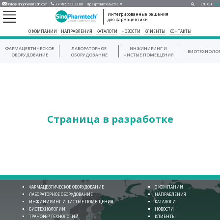
info@sinopharmtech.com
+7 495 532 32 88
Представительства ▼
EN
CH
RU
Интегрированные решения
для фармацевтики
О КОМПАНИИ
НАПРАВЛЕНИЯ
КАТАЛОГИ
НОВОСТИ
КЛИЕНТЫ
КОНТАКТЫ
ФАРМАЦЕВТИЧЕСКОЕ
ЛАБОРАТОРНОЕ
ИНЖИНИРИНГ И
БИОТЕХНОЛО
ОБОРУДОВАНИЕ
ОБОРУДОВАНИЕ
ЧИСТЫЕ ПОМЕЩЕНИЯ
Страница в разработке
ФАРМАЦЕВТИЧЕСКОЕ ОБОРУДОВАНИЕ
О КОМПАНИИ
ЛАБОРАТОРНОЕ ОБОРУДОВАНИЕ
НАПРАВЛЕНИЯ
ИНЖИНИРИНГ И ЧИСТЫЕ ПОМЕЩЕНИЯ
КАТАЛОГИ
БИОТЕХНОЛОГИИ
НОВОСТИ
ТРАНСФЕР ТЕХНОЛОГИЙ
КЛИЕНТЫ