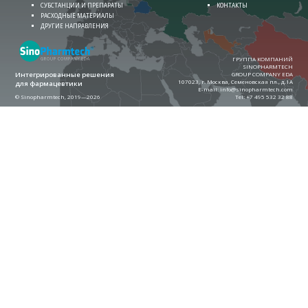
СУБСТАНЦИИ И ПРЕПАРАТЫ
КОНТАКТЫ
РАСХОДНЫЕ МАТЕРИАЛЫ
ДРУГИЕ НАПРАВЛЕНИЯ
ГРУППА КОМПАНИЙ
SINOPHARMTECH
Интегрированные решения
GROUP COMPANY EDA
107023, г. Москва, Семеновская пл., д.1А
для фармацевтики
E-mail:
info@sinopharmtech.com
© Sinopharmtech, 2019—2026
Теl:
+7 495 532 32 88