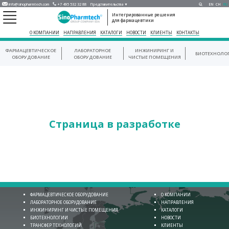
info@sinopharmtech.com
+7 495 532 32 88
Представительства ▼
EN
CH
RU
Интегрированные решения
для фармацевтики
О КОМПАНИИ
НАПРАВЛЕНИЯ
КАТАЛОГИ
НОВОСТИ
КЛИЕНТЫ
КОНТАКТЫ
ФАРМАЦЕВТИЧЕСКОЕ
ЛАБОРАТОРНОЕ
ИНЖИНИРИНГ И
БИОТЕХНОЛО
ОБОРУДОВАНИЕ
ОБОРУДОВАНИЕ
ЧИСТЫЕ ПОМЕЩЕНИЯ
Страница в разработке
ФАРМАЦЕВТИЧЕСКОЕ ОБОРУДОВАНИЕ
О КОМПАНИИ
ЛАБОРАТОРНОЕ ОБОРУДОВАНИЕ
НАПРАВЛЕНИЯ
ИНЖИНИРИНГ И ЧИСТЫЕ ПОМЕЩЕНИЯ
КАТАЛОГИ
БИОТЕХНОЛОГИИ
НОВОСТИ
ТРАНСФЕР ТЕХНОЛОГИЙ
КЛИЕНТЫ