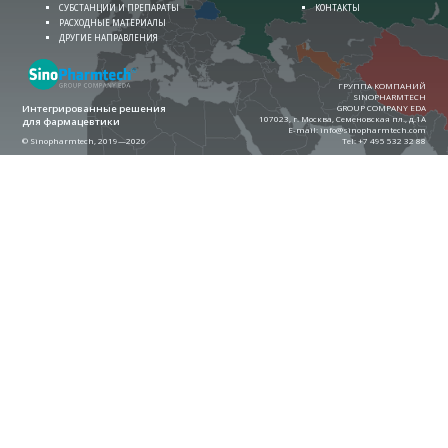
СУБСТАНЦИИ И ПРЕПАРАТЫ
КОНТАКТЫ
РАСХОДНЫЕ МАТЕРИАЛЫ
ДРУГИЕ НАПРАВЛЕНИЯ
ГРУППА КОМПАНИЙ
SINOPHARMTECH
Интегрированные решения
GROUP COMPANY EDA
107023, г. Москва, Семеновская пл., д.1А
для фармацевтики
E-mail:
info@sinopharmtech.com
© Sinopharmtech, 2019—2026
Теl:
+7 495 532 32 88