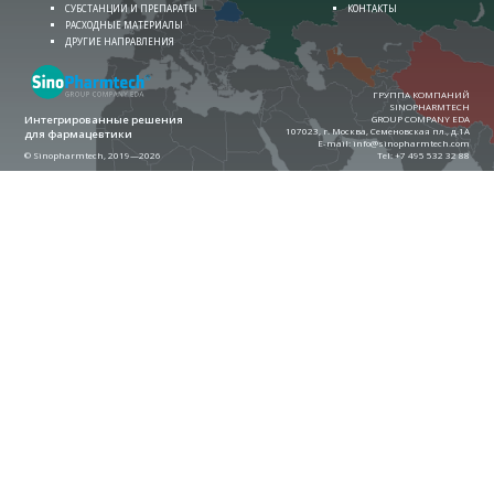
СУБСТАНЦИИ И ПРЕПАРАТЫ
КОНТАКТЫ
РАСХОДНЫЕ МАТЕРИАЛЫ
ДРУГИЕ НАПРАВЛЕНИЯ
ГРУППА КОМПАНИЙ
SINOPHARMTECH
Интегрированные решения
GROUP COMPANY EDA
107023, г. Москва, Семеновская пл., д.1А
для фармацевтики
E-mail:
info@sinopharmtech.com
© Sinopharmtech, 2019—2026
Теl:
+7 495 532 32 88