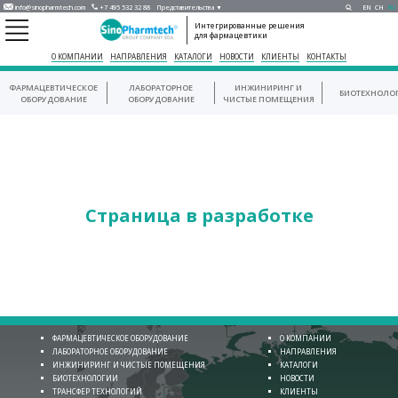
info@sinopharmtech.com
+7 495 532 32 88
Представительства ▼
EN
CH
RU
Интегрированные решения
для фармацевтики
О КОМПАНИИ
НАПРАВЛЕНИЯ
КАТАЛОГИ
НОВОСТИ
КЛИЕНТЫ
КОНТАКТЫ
ФАРМАЦЕВТИЧЕСКОЕ
ЛАБОРАТОРНОЕ
ИНЖИНИРИНГ И
БИОТЕХНОЛО
ОБОРУДОВАНИЕ
ОБОРУДОВАНИЕ
ЧИСТЫЕ ПОМЕЩЕНИЯ
Страница в разработке
ФАРМАЦЕВТИЧЕСКОЕ ОБОРУДОВАНИЕ
О КОМПАНИИ
ЛАБОРАТОРНОЕ ОБОРУДОВАНИЕ
НАПРАВЛЕНИЯ
ИНЖИНИРИНГ И ЧИСТЫЕ ПОМЕЩЕНИЯ
КАТАЛОГИ
БИОТЕХНОЛОГИИ
НОВОСТИ
ТРАНСФЕР ТЕХНОЛОГИЙ
КЛИЕНТЫ