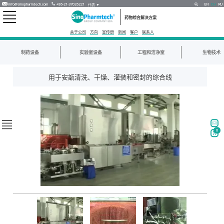
info@sinopharmtech.com
+86-21-37026221
EN
CH
RU
代表 ▼
药物综合解决方案
关于公司
方向
宣传册
新闻
客户
联系人
制药设备
实验室设备
工程和洁净室
生物技术
用于安瓿清洗、干燥、灌装和密封的综合线
0