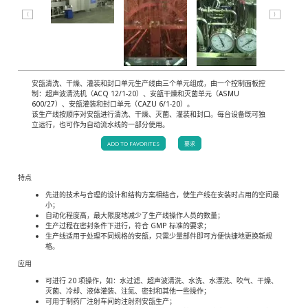
⟨
⟩
安瓿清洗、干燥、灌装和封口单元生产线由三个单元组成，由一个控制面板控
制：超声波清洗机（ACQ 12/1-20）、安瓿干燥和灭菌单元（ASMU
600/27）、安瓿灌装和封口单元（CAZU 6/1-20）。
该生产线按顺序对安瓿进行清洗、干燥、灭菌、灌装和封口。每台设备既可独
立运行，也可作为自动流水线的一部分使用。
ADD TO FAVORITES
要求
特点
先进的技术与合理的设计和结构方案相结合，使生产线在安装时占用的空间最
小；
自动化程度高，最大限度地减少了生产线操作人员的数量；
生产过程在密封条件下进行，符合 GMP 标准的要求；
生产线适用于处理不同规格的安瓿，只需少量部件即可方便快捷地更换新规
格。
应用
可进行 20 项操作，如：水过滤、超声波清洗、水洗、水漂洗、吹气、干燥、
灭菌、冷却、液体灌装、注氮、密封和其他一些操作；
可用于制药厂注射车间的注射剂安瓿生产；