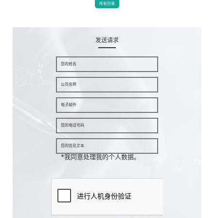
所有目录
发送请求
*
我同意处理我的个人数据。