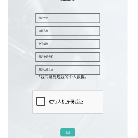
*
我同意处理我的个人数据。
发送